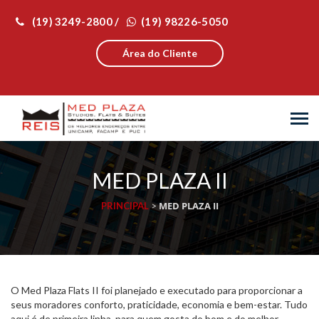
(19) 3249-2800 /
(19) 98226-5050
Área do Cliente
MED PLAZA II
MED PLAZA II
PRINCIPAL
>
O Med Plaza Flats II foi planejado e executado para proporcionar a
seus moradores conforto, praticidade, economia e bem-estar. Tudo
aqui é de primeira linha, para quem gosta do bom e do melhor.