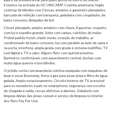
Estamos na entrada do HC-UNICAMP. Cozinha americana, fogão
cooktop de blindex com 2 bocas, armários e gaveteiro planejados,
bancada de refeição com banqueta, geladeira com congelador, de
baixo consumo, lâmpadas de led.
Closet planejado, amplos armários com chave, 8 gavetas, roupeiro,
com luz e espelho grande. Suite com camas, colchões de molas
Probel padrão hotel, criado-mudo, estação de trabalho, ar-
condicionado de baixo consumo, luz com paralelo ao lado da cama e
na porta, interfone, ampla janela com grade e sistema multiflex, TV
Led digital e TV a cabo. Alguns flats com quintal privativo.
Banheiros confortáveis com aquecimento central, duchas com
muita água quente e box blindex.
O prédio conta com lavanderia coletiva equipada com maquinas de
lavar e secar Brastemp, forno a gás para assar pizza e filtro de água
gelada. Amplo estacionamento. Circuito interno de TV acessível
para os moradores e pais no smartphone, segurança com escolta
de chegada e saída, cercas elétricas e alarmes. Zeladoria com
limpeza diárias das áreas comum e serviço de limpeza no interior
dos flats Pay Per Use.