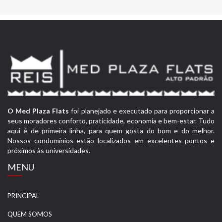
crypto casino uk
non gamstop casinos
european casinos
interac casinos
bitcoin casinos
instant withdrawal
credit card casino
no kyc casinos
mobile casino pay with phone
fastest withdrawal casino uk
uk casino no verification
best slots pay by phone bill uk
non ukgc licensed casinos
paysafecard casinos
non uk casinos
no verification casino
bitcoin casino uk
Top queries
pay by mobile
pay by mobile casino uk
paysafecard casinos not on gamstop
non
no id casino uk
casino
credit
fast withdrawal casinos
non gamstop paysafe casinos
new
accepting uk players
apple pay casinos uk
casino
verification casino
non gamcare casinos
online casinos uk
O Med Plaza Flats
foi planejado e executado para proporcionar a
seus moradores conforto, praticidade, economia e bem-estar. Tudo
aqui é de primeira linha, para quem gosta do bom e do melhor.
Nossos condomínios estão localizados em excelentes pontos e
próximos às universidades.
MENU
PRINCIPAL
QUEM SOMOS