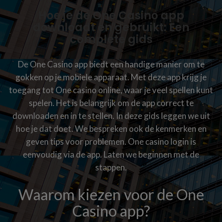
Hoe je de One Casino app
downloadt en gebruikt: Een
complete gids
De One Casino app biedt een handige manier om te
gokken op je mobiele apparaat. Met deze app krijg je
toegang tot One casino online, waar je veel spellen kunt
spelen. Het is belangrijk om de app correct te
downloaden en in te stellen. In deze gids leggen we uit
hoe je dat doet. We bespreken ook de kenmerken en
geven tips voor problemen.
One casino login
is
eenvoudig via de app. Laten we beginnen met de
stappen.
Waarom kiezen voor de One
Casino app?