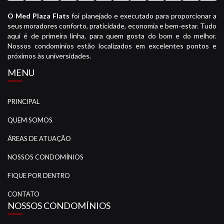
O Med Plaza Flats
foi planejado e executado para proporcionar a
seus moradores conforto, praticidade, economia e bem-estar. Tudo
aqui é de primeira linha, para quem gosta do bom e do melhor.
Nossos condomínios estão localizados em excelentes pontos e
próximos às universidades.
MENU
PRINCIPAL
QUEM SOMOS
ÁREAS DE ATUAÇÃO
NOSSOS CONDOMÍNIOS
FIQUE POR DENTRO
CONTATO
NOSSOS CONDOMÍNIOS