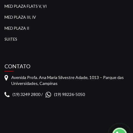
MED PLAZA FLATS V, VI
MED PLAZA III, IV
MED PLAZA II
SUITES
CONTATO
Avenida Profa. Ana Maria Silvestre Adade, 1013 – Parque das
Universidades, Campinas
(19) 3249 2800 /
(19) 98226-5050