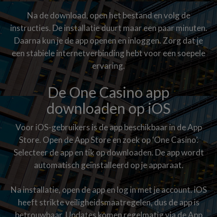
Na de download, open het bestand en volg de
instructies. De installatie duurt maar een paar minuten.
Daarna kun je de app openen en inloggen. Zorg dat je
een stabiele internetverbinding hebt voor een soepele
ervaring.
De One Casino app
downloaden op iOS
Voor iOS-gebruikers is de app beschikbaar in de App
Store. Open de App Store en zoek op ‘One Casino’.
Selecteer de app en tik op downloaden. De app wordt
automatisch geïnstalleerd op je apparaat.
Na installatie, open de app en log in met je account. iOS
heeft strikte veiligheidsmaatregelen, dus de app is
betrouwbaar. Updates komen regelmatig via de App