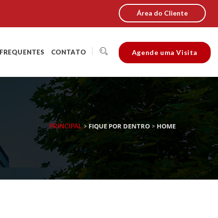
Área do Cliente
 FREQUENTES
CONTATO
Agende uma Visita
FIQUE POR DENTRO
HOME
PRINCIPAL
>
>