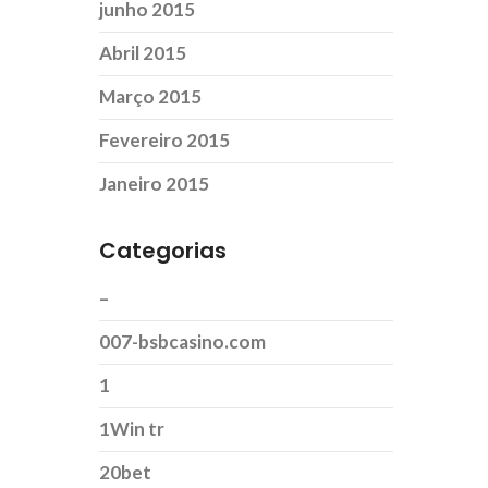
junho 2015
Abril 2015
Março 2015
Fevereiro 2015
Janeiro 2015
Categorias
–
007-bsbcasino.com
1
1Win tr
20bet