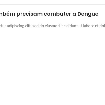
também precisam combater a Dengue
ur adipiscing elit, sed do eiusmod incididunt ut labore et do