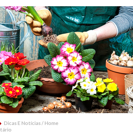
Dicas E Notícias / Home
tário