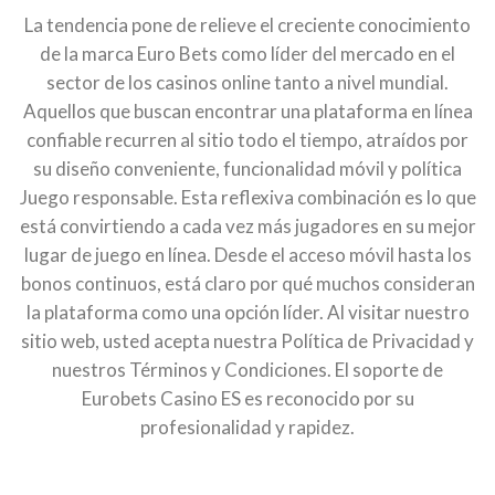
La tendencia pone de relieve el creciente conocimiento
de la marca Euro Bets como líder del mercado en el
sector de los casinos online tanto a nivel mundial.
Aquellos que buscan encontrar una plataforma en línea
confiable recurren al sitio todo el tiempo, atraídos por
su diseño conveniente, funcionalidad móvil y política
Juego responsable. Esta reflexiva combinación es lo que
está convirtiendo a cada vez más jugadores en su mejor
lugar de juego en línea. Desde el acceso móvil hasta los
bonos continuos, está claro por qué muchos consideran
la plataforma como una opción líder. Al visitar nuestro
sitio web, usted acepta nuestra Política de Privacidad y
nuestros Términos y Condiciones. El soporte de
Eurobets Casino ES es reconocido por su
profesionalidad y rapidez.