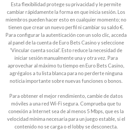
Esta flexibilidad protege su privacidad y le permite
cambiar rápidamente la forma en que inicia sesión. Los
miembros pueden hacer esto en cualquier momento; no
tienen que crear un nuevo perfil ni cambiar su saldo €.
Para configurar la autenticación con un solo clic, acceda
al panel de la cuenta de Euro Bets Casino y seleccione
‘Vincular cuenta social’. Esto reduce la necesidad de
iniciar sesión manualmente una y otra vez. Para
aprovechar al máximo tu tiempo en Euro Bets Casino,
agrégalos a tu lista blanca para no perderte ninguna
noticia importante sobre nuevas funciones o bonos.
Para obtener el mejor rendimiento, cambie de datos
móviles a una red Wi-Fi segura. Comprueba que tu
conexión a Internet sea de al menos 5 Mbps, que es la
velocidad mínima necesaria para un juego estable, si el
contenido no se carga o el lobby se desconecta.