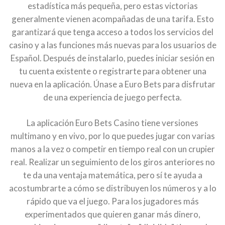
estadística más pequeña, pero estas victorias
generalmente vienen acompañadas de una tarifa. Esto
garantizará que tenga acceso a todos los servicios del
casino y a las funciones más nuevas para los usuarios de
Español. Después de instalarlo, puedes iniciar sesión en
tu cuenta existente o registrarte para obtener una
nueva en la aplicación. Únase a Euro Bets para disfrutar
de una experiencia de juego perfecta.
La aplicación Euro Bets Casino tiene versiones
multimano y en vivo, por lo que puedes jugar con varias
manos a la vez o competir en tiempo real con un crupier
real. Realizar un seguimiento de los giros anteriores no
te da una ventaja matemática, pero sí te ayuda a
acostumbrarte a cómo se distribuyen los números y a lo
rápido que va el juego. Para los jugadores más
experimentados que quieren ganar más dinero,