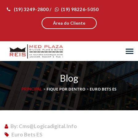
(19) 3249-2800 /
(19) 98226-5050
Área do Cliente
Blog
FIQUE POR DENTRO
EURO BETS ES
PRINCIPAL
>
>
By:
Cms@logicadigital.info
Euro Bets ES