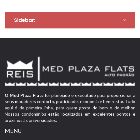
Sidebar:
O Med Plaza Flats
foi planejado e executado para proporcionar a
seus moradores conforto, praticidade, economia e bem-estar. Tudo
aqui é de primeira linha, para quem gosta do bom e do melhor.
Nossos condomínios estão localizados em excelentes pontos e
próximos às universidades.
MENU