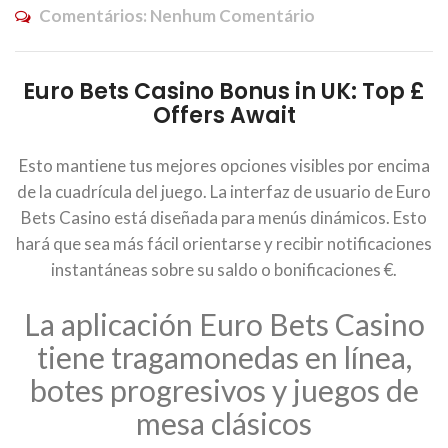
Comentários:
Nenhum Comentário
Euro Bets Casino Bonus in UK: Top £
Offers Await
Esto mantiene tus mejores opciones visibles por encima
de la cuadrícula del juego. La interfaz de usuario de Euro
Bets Casino está diseñada para menús dinámicos. Esto
hará que sea más fácil orientarse y recibir notificaciones
instantáneas sobre su saldo o bonificaciones €.
La aplicación Euro Bets Casino
tiene tragamonedas en línea,
botes progresivos y juegos de
mesa clásicos