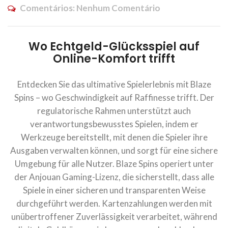
Comentários:
Nenhum Comentário
Wo Echtgeld-Glücksspiel auf
Online-Komfort trifft
Entdecken Sie das ultimative Spielerlebnis mit Blaze
Spins – wo Geschwindigkeit auf Raffinesse trifft. Der
regulatorische Rahmen unterstützt auch
verantwortungsbewusstes Spielen, indem er
Werkzeuge bereitstellt, mit denen die Spieler ihre
Ausgaben verwalten können, und sorgt für eine sichere
Umgebung für alle Nutzer. Blaze Spins operiert unter
der Anjouan Gaming-Lizenz, die sicherstellt, dass alle
Spiele in einer sicheren und transparenten Weise
durchgeführt werden. Kartenzahlungen werden mit
unübertroffener Zuverlässigkeit verarbeitet, während