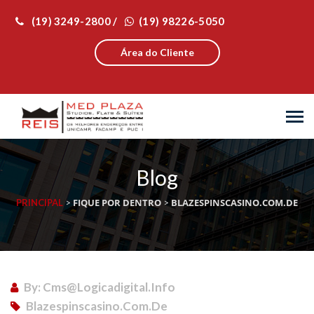
(19) 3249-2800 /
(19) 98226-5050
Área do Cliente
Blog
FIQUE POR DENTRO
BLAZESPINSCASINO.COM.DE
PRINCIPAL
>
>
By:
Cms@logicadigital.info
Blazespinscasino.com.de