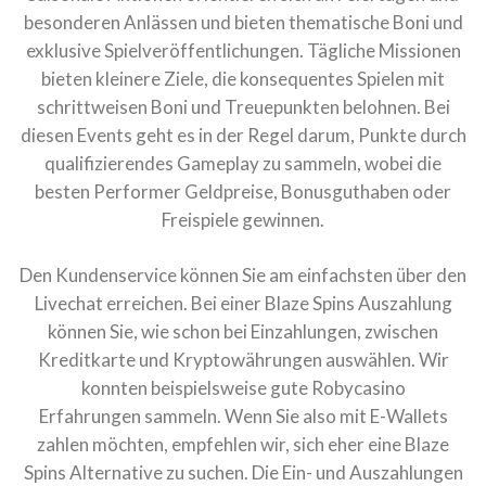
besonderen Anlässen und bieten thematische Boni und
exklusive Spielveröffentlichungen. Tägliche Missionen
bieten kleinere Ziele, die konsequentes Spielen mit
schrittweisen Boni und Treuepunkten belohnen. Bei
diesen Events geht es in der Regel darum, Punkte durch
qualifizierendes Gameplay zu sammeln, wobei die
besten Performer Geldpreise, Bonusguthaben oder
Freispiele gewinnen.
Den Kundenservice können Sie am einfachsten über den
Livechat erreichen. Bei einer Blaze Spins Auszahlung
können Sie, wie schon bei Einzahlungen, zwischen
Kreditkarte und Kryptowährungen auswählen. Wir
konnten beispielsweise gute Robycasino
Erfahrungen sammeln. Wenn Sie also mit E-Wallets
zahlen möchten, empfehlen wir, sich eher eine Blaze
Spins Alternative zu suchen. Die Ein- und Auszahlungen