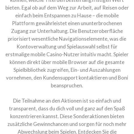
bieten. Egal ob auf dem Weg zur Arbeit, auf Reisen oder
einfach beim Entspannen zu Hause – die mobile
Plattform gewährleistet einen ununterbrochenen
Zugang zur Unterhaltung. Die Benutzeroberfläche
priorisiert wesentliche Navigationselemente, was die
Kontoverwaltung und Spielauswahl selbst für
erstmalige mobile Casino-Nutzer intuitiv macht. Spieler
können direkt über mobile Browser auf die gesamte
Spielbibliothek zugreifen, Ein- und Auszahlungen
vornehmen, den Kundensupport kontaktieren und Boni
beanspruchen.
Die Teilnahme an den Aktionen ist so einfach und
transparent, dass du dich voll und ganz auf den Spaß
konzentrieren kannst. Diese Sonderaktionen bieten
zusätzliche Gewinnchancen und sorgen für noch mehr
Abwechslung beim Spielen. Entdecken Sie die