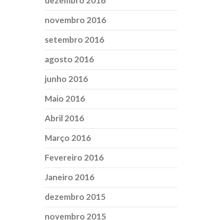
dezembro 2016
novembro 2016
setembro 2016
agosto 2016
junho 2016
Maio 2016
Abril 2016
Março 2016
Fevereiro 2016
Janeiro 2016
dezembro 2015
novembro 2015