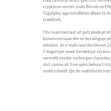
Daarna kun je direct geld storten me
cryptocurrencies zoals Bitcoin en Eth
GigaSpinz app installeren alleen te 
stabiliteit.
Ons team bestaat uit getrainde profe
bonusvoorwaarden en betalingsproble
minuten, en e-mails worden binnen 2
7 dagen per week bereikbaar via live
vermeld zonder verborgen clausules
slot-casino.nl/
free spins behoort to
onderscheidt zijn de realistische inz