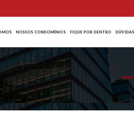
OMOS
NOSSOS CONDOMÍNIOS
FIQUE POR DENTRO
DÚVIDAS
PRINC