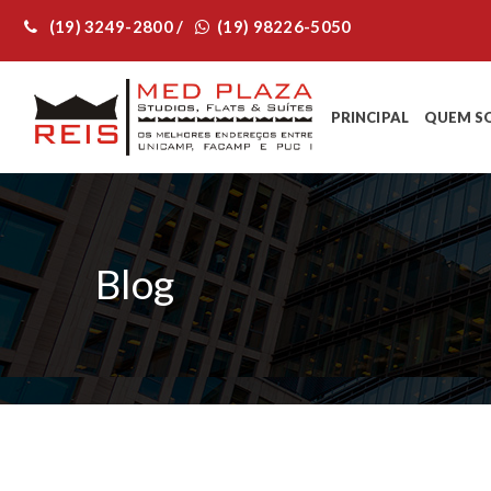
(19) 3249-2800 /
(19) 98226-5050
PRINCIPAL
QUEM S
Blog