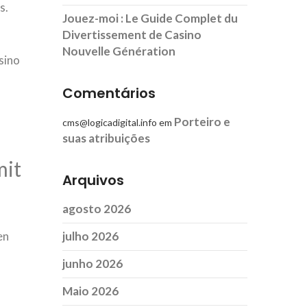
s.
Jouez-moi : Le Guide Complet du
Divertissement de Casino
Nouvelle Génération
sino
Comentários
Porteiro e
cms@logicadigital.info
em
suas atribuições
mit
Arquivos
agosto 2026
en
julho 2026
junho 2026
Maio 2026