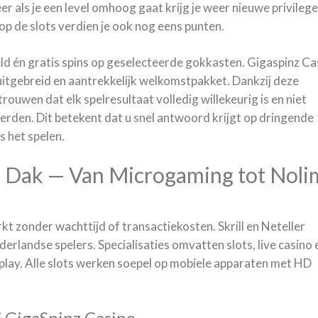
r als je een level omhoog gaat krijg je weer nieuwe privilege
op de slots verdien je ook nog eens punten.
ld én gratis spins op geselecteerde gokkasten. Gigaspinz Ca
itgebreid en aantrekkelijk welkomstpakket. Dankzij deze
ouwen dat elk spelresultaat volledig willekeurig is en niet
erden. Dit betekent dat u snel antwoord krijgt op dringende
s het spelen.
 Dak — Van Microgaming tot Noli
kt zonder wachttijd of transactiekosten. Skrill en Neteller
derlandse spelers. Specialisaties omvatten slots, live casino 
lay. Alle slots werken soepel op mobiele apparaten met HD
ij GigaSpinz Casino