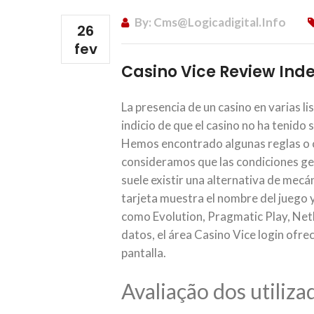
By:
Cms@logicadigital.info
26
fev
Casino Vice Review Ind
La presencia de un casino en varias l
indicio de que el casino no ha tenido
Hemos encontrado algunas reglas o c
consideramos que las condiciones gen
suele existir una alternativa de mec
tarjeta muestra el nombre del juego 
como Evolution, Pragmatic Play, NetEn
datos, el área Casino Vice login ofr
pantalla.
Avaliação dos utiliz