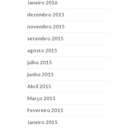
Janeiro 2016
dezembro 2015
novembro 2015
setembro 2015
agosto 2015
julho 2015
junho 2015
Abril 2015
Março 2015
Fevereiro 2015
Janeiro 2015