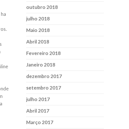
outubro 2018
 ha
julho 2018
a
ros.
Maio 2018
Abril 2018
s
n
Fevereiro 2018
Janeiro 2018
line
dezembro 2017
setembro 2017
donde
on
julho 2017
ta
Abril 2017
Março 2017