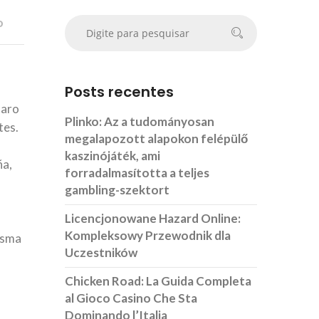
o
Posts recentes
laro
Plinko: Az a tudományosan
tes.
megalapozott alapokon felépülő
kaszinójáték, ami
ña,
forradalmasította a teljes
gambling-szektort
Licencjonowane Hazard Online:
Kompleksowy Przewodnik dla
misma
Uczestników
Chicken Road: La Guida Completa
al Gioco Casino Che Sta
Dominando l’Italia