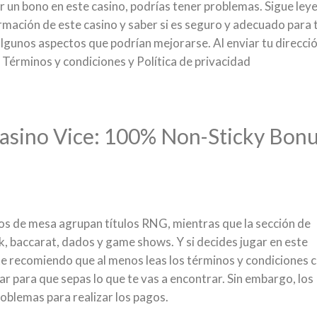
izar un bono en este casino, podrías tener problemas. Sigue le
rmación de este casino y saber si es seguro y adecuado para t
algunos aspectos que podrían mejorarse. Al enviar tu direcci
 Términos y condiciones y Política de privacidad
asino Vice: 100% Non-Sticky Bon
os de mesa agrupan títulos RNG, mientras que la sección de
ck, baccarat, dados y game shows. Y si decides jugar en este
, te recomiendo que al menos leas los términos y condiciones 
r para que sepas lo que te vas a encontrar. Sin embargo, los
oblemas para realizar los pagos.