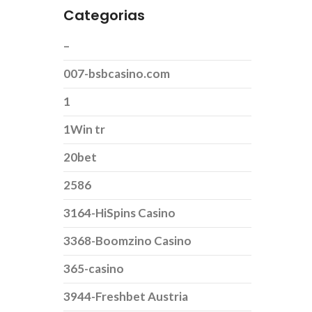
Categorias
–
007-bsbcasino.com
1
1Win tr
20bet
2586
3164-HiSpins Casino
3368-Boomzino Casino
365-casino
3944-Freshbet Austria