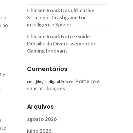
Chicken Road: Das ultimative
ada
Strategie-Crashgame für
intelligente Spieler
y no
Chicken Road: Notre Guide
Détaillé du Divertissement de
Gaming Innovant
Comentários
s y
Porteiro e
cms@logicadigital.info
em
suas atribuições
e
Arquivos
agosto 2026
n
ste
julho 2026