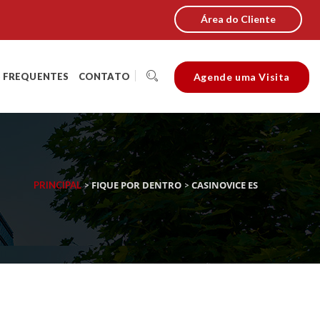
Área do Cliente
 FREQUENTES
CONTATO
Agende uma Visita
FIQUE POR DENTRO
CASINOVICE ES
PRINCIPAL
>
>