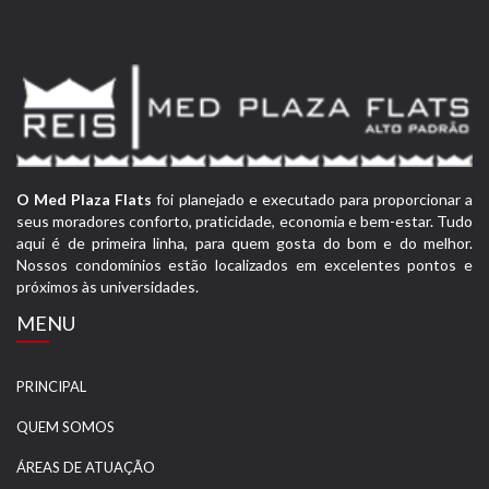
O Med Plaza Flats
foi planejado e executado para proporcionar a
seus moradores conforto, praticidade, economia e bem-estar. Tudo
aqui é de primeira linha, para quem gosta do bom e do melhor.
Nossos condomínios estão localizados em excelentes pontos e
próximos às universidades.
MENU
PRINCIPAL
QUEM SOMOS
ÁREAS DE ATUAÇÃO