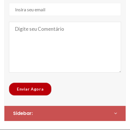
Enviar Agora
Sidebar: