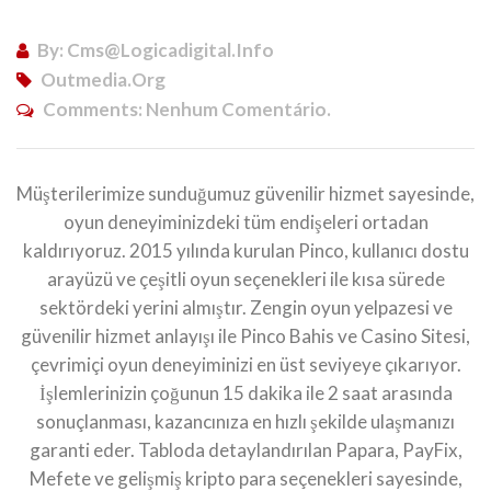
By: Cms@logicadigital.info
Outmedia.org
Comments:
Nenhum Comentário.
Müşterilerimize sunduğumuz güvenilir hizmet sayesinde,
oyun deneyiminizdeki tüm endişeleri ortadan
kaldırıyoruz. 2015 yılında kurulan Pinco, kullanıcı dostu
arayüzü ve çeşitli oyun seçenekleri ile kısa sürede
sektördeki yerini almıştır. Zengin oyun yelpazesi ve
güvenilir hizmet anlayışı ile Pinco Bahis ve Casino Sitesi,
çevrimiçi oyun deneyiminizi en üst seviyeye çıkarıyor.
İşlemlerinizin çoğunun 15 dakika ile 2 saat arasında
sonuçlanması, kazancınıza en hızlı şekilde ulaşmanızı
garanti eder. Tabloda detaylandırılan Papara, PayFix,
Mefete ve gelişmiş kripto para seçenekleri sayesinde,