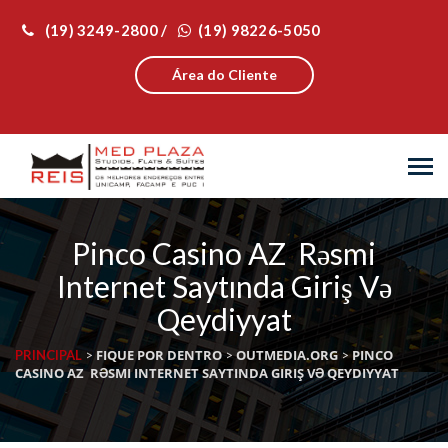
(19) 3249-2800 /
(19) 98226-5050
Área do Cliente
Pinco Casino AZ ️ Rəsmi
Internet Saytında Giriş Və
Qeydiyyat
FIQUE POR DENTRO
OUTMEDIA.ORG
PINCO
PRINCIPAL
>
>
>
CASINO AZ ️ RƏSMI INTERNET SAYTINDA GIRIŞ VƏ QEYDIYYAT