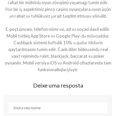
rahat bir mühitdə oyun zövqünü yaşamağı təmin edir.
Hər bir iş aspektimiz
pinco casino
oyunçulara oyun üçün
ən rahat və təhlükəsiz şərait təqdim etməyə yönəlib.
E-poçt ünvanı, telefon nömrəsi, ad və soyad daxil edilir.
Mobil tətbiq App Store və Google Play-də mövcuddur.
Cashback sistemi həftəlik 10%-ə qədər itkilərin
qaytarılmasını təmin edir. Canlı diler bölməsində real
vaxt rejimində rulet, blackjack, baccarat və poker
oynanılır. Mobil versiya iOS və Android cihazlarında tam
funksionallıqla işləyir.
Deixe uma resposta