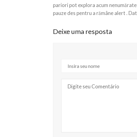
pariori pot explora acum nenumărate p
pauze des pentru a rămâne alert . Dator
Deixe uma resposta