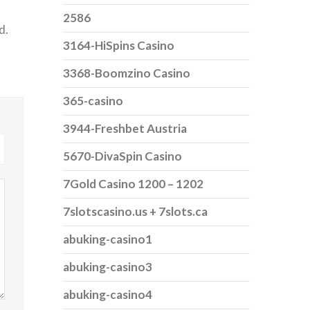
2586
d.
3164-HiSpins Casino
3368-Boomzino Casino
365-casino
3944-Freshbet Austria
5670-DivaSpin Casino
7Gold Casino 1200 – 1202
7slotscasino.us + 7slots.ca
abuking-casino1
abuking-casino3
abuking-casino4