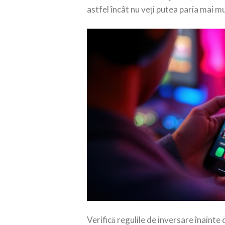
astfel încât nu veți putea paria mai mu
Verifică regulile de inversare înaint