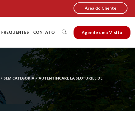
Área do Cliente
 FREQUENTES
CONTATO
Agende uma Visita
SEM CATEGORIA
AUTENTIFICARE LA SLOTURILE DE
>
>