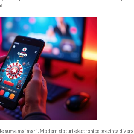
lt.
e de sume mai mari . Modern sloturi electronice prezintă diver