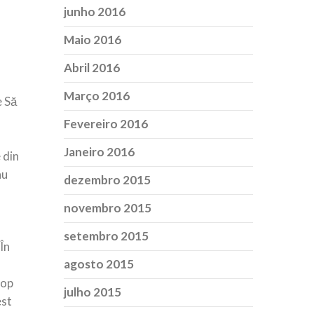
junho 2016
Maio 2016
Abril 2016
Março 2016
e Să
Fevereiro 2016
Janeiro 2016
 din
nu
dezembro 2015
novembro 2015
setembro 2015
 În
agosto 2015
top
julho 2015
est