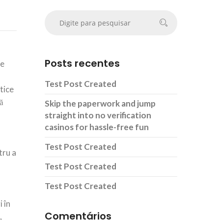
.
Posts recentes
ie
Test Post Created
tice
nă
Skip the paperwork and jump
straight into no verification
casinos for hassle-free fun
Test Post Created
tru a
Test Post Created
Test Post Created
 în
Comentários
,