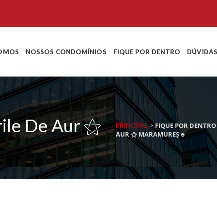
OMOS
NOSSOS CONDOMÍNIOS
FIQUE POR DENTRO
DÚVIDAS
rile De Aur ⚝
FIQUE POR DENTRO
PRINCIPAL
>
AUR ⚝ MARAMUREȘ ♣️