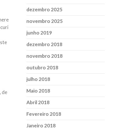
dezembro 2025
unere
novembro 2025
curi
junho 2019
este
dezembro 2018
novembro 2018
outubro 2018
julho 2018
Maio 2018
, de
Abril 2018
Fevereiro 2018
Janeiro 2018