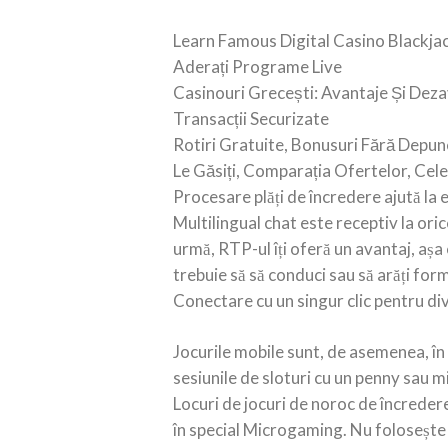
Learn Famous Digital Casino Blackja
Aderați Programe Live
Casinouri Grecești: Avantaje Și Deza
Transacții Securizate
Rotiri Gratuite, Bonusuri Fără Depu
Le Găsiți, Comparația Ofertelor, Cel
Procesare plăți de încredere ajută la e
Multilingual chat este receptiv la oric
urmă, RTP-ul îți oferă un avantaj, așa 
trebuie să să conduci sau să arăți formal
Conectare cu un singur clic pentru di
Jocurile mobile sunt, de asemenea, în p
sesiunile de sloturi cu un penny sau 
Locuri de jocuri de noroc de încrede
în special Microgaming. Nu folosește 