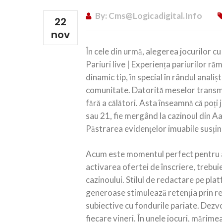
By: Cms@logicadigital.info
22
nov
În cele din urmă, alegerea jocurilor c
Pariuri live | Experiența pariurilor ră
dinamic tip, în special în rândul anali
comunitate. Datorită meselor transmise
fără a călători. Asta înseamnă că poți
sau 21, fie mergând la cazinoul din A
Păstrarea evidențelor imuabile susțin
Acum este momentul perfect pentru a 
activarea ofertei de înscriere, trebui
cazinoului. Stilul de redactare pe pla
generoase stimulează retenția prin reî
subiective cu fondurile pariate. Dezv
fiecare vineri. În unele jocuri, mărime