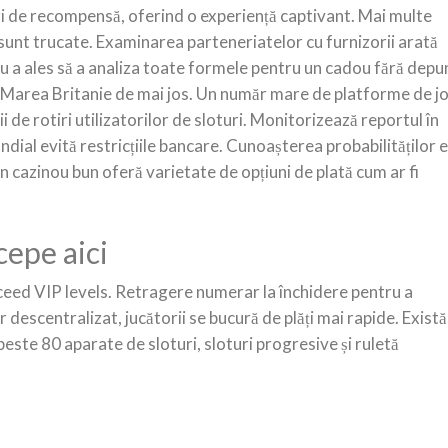
ri de recompensă, oferind o experiență captivant. Mai multe
sunt trucate. Examinarea parteneriatelor cu furnizorii arată
tru a ales să a analiza toate formele pentru un cadou fără dep
n Marea Britanie de mai jos. Un număr mare de platforme de jo
 de rotiri utilizatorilor de sloturi. Monitorizează reportul în
ondial evită restricțiile bancare. Cunoașterea probabilităților 
n cazinou bun oferă varietate de opțiuni de plată cum ar fi
ncepe aici
xceed VIP levels. Retragere numerar la închidere pentru a
 descentralizat, jucătorii se bucură de plăți mai rapide. Există
peste 80 aparate de sloturi, sloturi progresive și ruletă