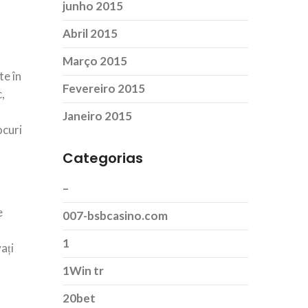
junho 2015
Abril 2015
Março 2015
te în
Fevereiro 2015
c,
Janeiro 2015
ocuri
Categorias
–
e
007-bsbcasino.com
1
ați
1Win tr
20bet
e