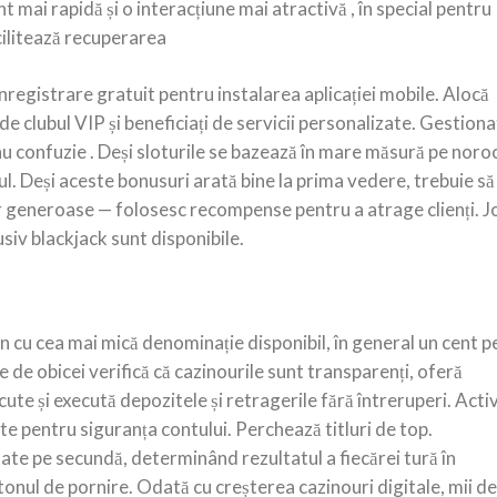
t mai rapidă și o interacțiune mai atractivă , în special pentru
cilitează recuperarea
nregistrare gratuit pentru instalarea aplicației mobile. Alocă
de clubul VIP și beneficiați de servicii personalizate. Gestiona
 nu confuzie . Deși sloturile se bazează în mare măsură pe noro
ul. Deși aceste bonusuri arată bine la prima vedere, trebuie să
r generoase — folosesc recompense pentru a atrage clienți. J
lusiv blackjack sunt disponibile.
n cu cea mai mică denominație disponibil, în general un cent p
 de obicei verifică că cazinourile sunt transparenți, oferă
te și execută depozitele și retragerile fără întreruperi. Activ
ate pentru siguranța contului. Perchează titluri de top.
te pe secundă, determinând rezultatul a fiecărei tură în
onul de pornire. Odată cu creșterea cazinouri digitale, mii d