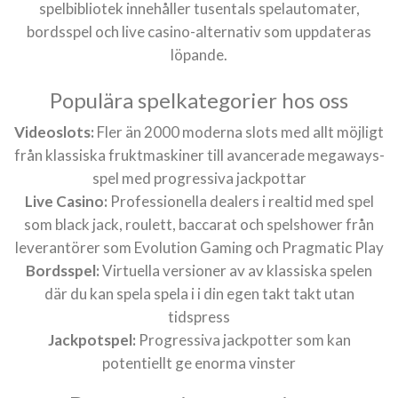
spelbibliotek innehåller tusentals spelautomater,
bordsspel och live casino-alternativ som uppdateras
löpande.
Populära spelkategorier hos oss
Videoslots:
Fler än 2000 moderna slots med allt möjligt
från klassiska fruktmaskiner till avancerade megaways-
spel med progressiva jackpottar
Live Casino:
Professionella dealers i realtid med spel
som black jack, roulett, baccarat och spelshower från
leverantörer som Evolution Gaming och Pragmatic Play
Bordsspel:
Virtuella versioner av av klassiska spelen
där du kan spela spela i i din egen takt takt utan
tidspress
Jackpotspel:
Progressiva jackpotter som kan
potentiellt ge enorma vinster