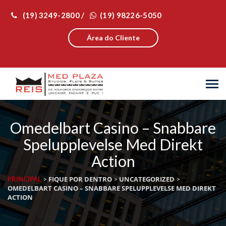
(19) 3249-2800 /
(19) 98226-5050
Área do Cliente
Omedelbart Casino – Snabbare
Spelupplevelse Med Direkt
Action
FIQUE POR DENTRO
UNCATEGORIZED
PRINCIPAL
>
>
>
OMEDELBART CASINO – SNABBARE SPELUPPLEVELSE MED DIREKT
ACTION